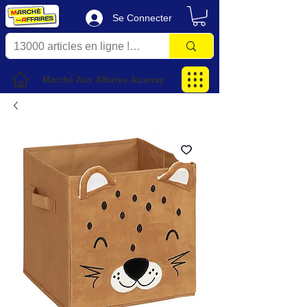
Se Connecter
Marché Aux Affaires Aizenay