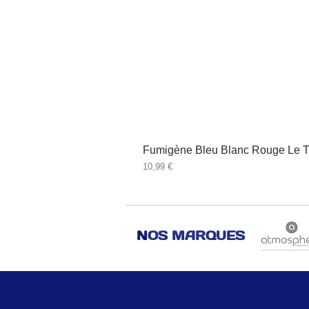
Fumigène Bleu Blanc Rouge Le T
Prix
10,99 €
N
OS MARQUES