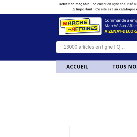
Retrait en magasin
- paiement en ligne sécurisé 
⚠️ Important : Ce site est un catalogue 
Commande à empor
Marché Aux Affair
AIZENAY-DECOR
ACCUEIL
TOUS NO