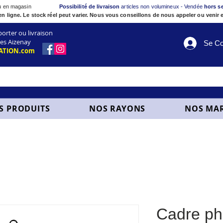
ou en magasin
Possibilité de livraison
articles non volumineux - Vendée
hors s
en ligne. Le stock réel peut varier. Nous vous conseillons de nous appeler ou venir e
ter ou livraison
es Aizenay
Se Co
ATION.com
S PRODUITS
NOS RAYONS
NOS MA
Cadre ph