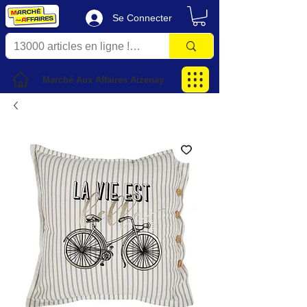
Se Connecter
Marché Aux Affaires Aizenay