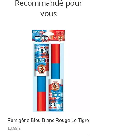
Recommandé pour
vous
Fumigène Bleu Blanc Rouge Le Tigre
Fauteuil à dîner Viso
blanc
Prix
10,99 €
Prix
89,99 €