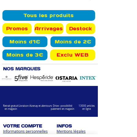
Tous les produits
Promos
Arrivages
Destock
Moins d'1€
Moins de 2€
Moins de 3€
Exclu WEB
N
OS MARQUES
Retrait gratuit
Livraison Aizenay et alentours
Drive : possibilité
13000 articles
en magasin
paiement en magasin
en ligne
VOTRE COMPTE
INFOS
Informations personnelles
Mentions légales
Commandes
Nous contacter