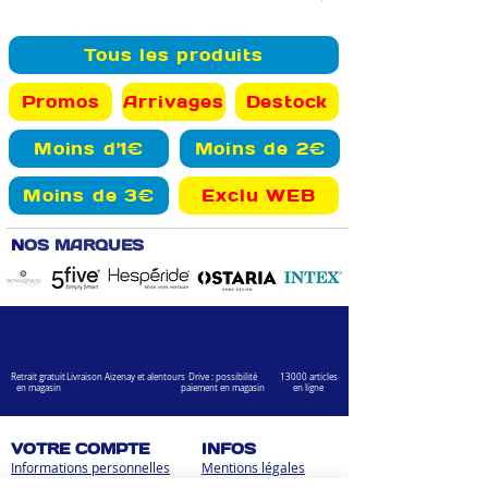
Tous les produits
Promos
Arrivages
Destock
Moins d'1€
Moins de 2€
Moins de 3€
Exclu WEB
N
OS MARQUES
Retrait gratuit
Livraison Aizenay et alentours
Drive : possibilité
13000 articles
en magasin
paiement en magasin
en ligne
VOTRE COMPTE
INFOS
Informations personnelles
Mentions légales
Commandes
Nous contacter