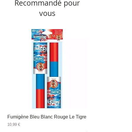
Recommandé pour
vous
Fumigène Bleu Blanc Rouge Le Tigre
Fauteuil à dîner Viso
blanc
Prix
10,99 €
Prix
89,99 €