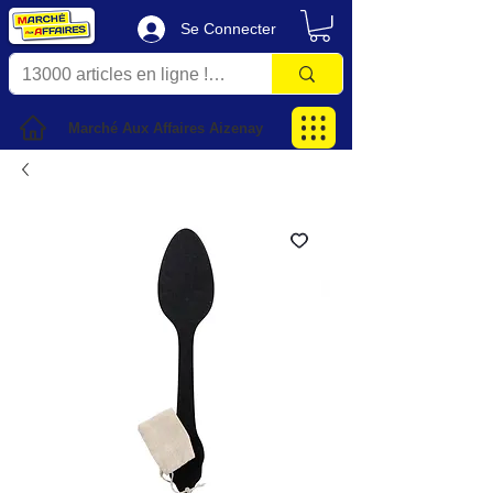
Se Connecter
Marché Aux Affaires Aizenay