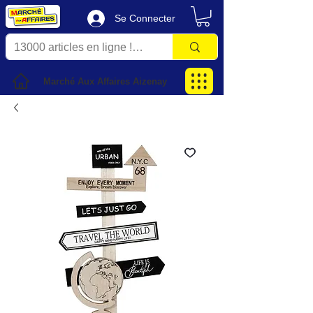
Se Connecter
Marché Aux Affaires Aizenay