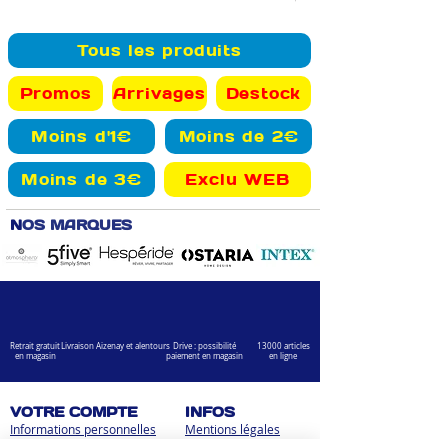
Tous les produits
Promos
Arrivages
Destock
Moins d'1€
Moins de 2€
Moins de 3€
Exclu WEB
N
OS MARQUES
Retrait gratuit
Livraison Aizenay et alentours
Drive : possibilité
13000 articles
en magasin
paiement en magasin
en ligne
VOTRE COMPTE
INFOS
Informations personnelles
Mentions légales
Commandes
Nous contacter