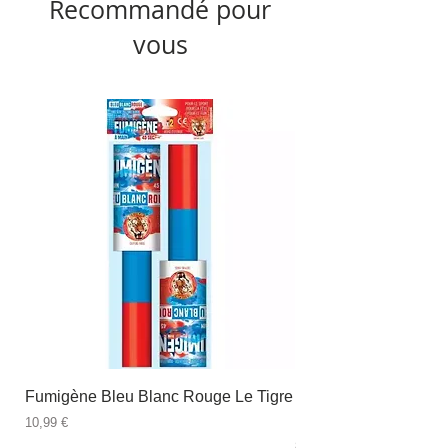
Recommandé pour
vous
Fumigène Bleu Blanc Rouge Le Tigre
Fauteuil à dîner Viso
blanc
Prix
10,99 €
Prix
89,99 €