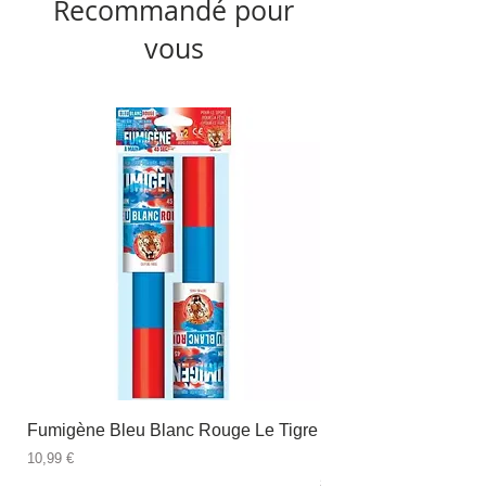
Recommandé pour
vous
Fumigène Bleu Blanc Rouge Le Tigre
Fauteuil à dîner Viso
blanc
Prix
10,99 €
Prix
89,99 €