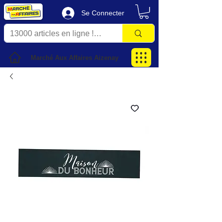
Se Connecter
Marché Aux Affaires Aizenay