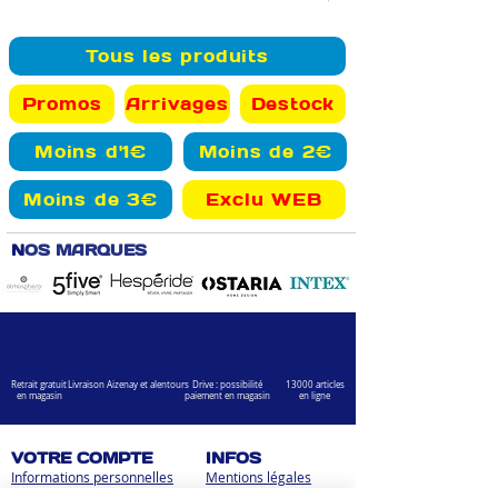
Tous les produits
Promos
Arrivages
Destock
Moins d'1€
Moins de 2€
Moins de 3€
Exclu WEB
N
OS MARQUES
Retrait gratuit
Livraison Aizenay et alentours
Drive : possibilité
13000 articles
en magasin
paiement en magasin
en ligne
VOTRE COMPTE
INFOS
Informations personnelles
Mentions légales
Commandes
Nous contacter