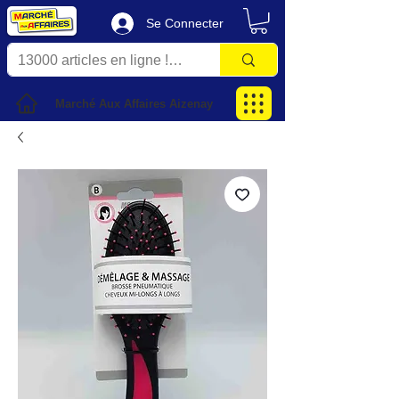
Se Connecter
Marché Aux Affaires Aizenay