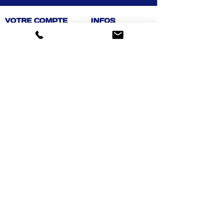
VOTRE COMPTE
INFOS
Informations personnelles
Mentions légales
Commandes
Nous contacter
Adress
es
Bombes de peinture
VOTRE MAGASIN
Marché Aux Affaires Aizenay (depuis 2014)
Adresse : Porte du Littoral 85190 Aizenay
Horaires : 9h30-12h30 / 14h00-19h00 (du lundi au
samedi)
AIDE
Mail :
chaignedav@hotmail.com
Téléphone :
02 51 48 11 12
4,3
459 avis
Achat facile, sécurisé
Suivez-nous