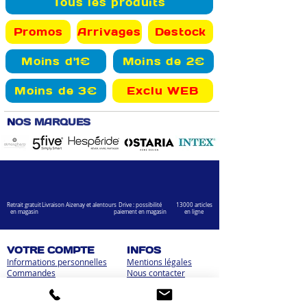
Tous les produits
Promos
Arrivages
Destock
Moins d'1€
Moins de 2€
Moins de 3€
Exclu WEB
N
OS MARQUES
Retrait gratuit
Livraison Aizenay et alentours
Drive : possibilité
13000 articles
en magasin
paiement en magasin
en ligne
VOTRE COMPTE
INFOS
Informations personnelles
Mentions légales
Commandes
Nous contacter
Adress
es
Bombes de peinture