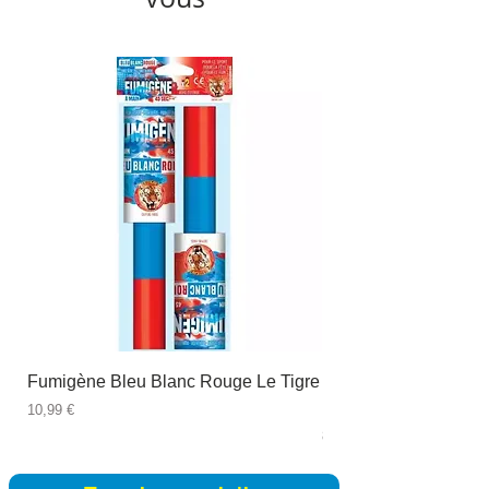
Fumigène Bleu Blanc Rouge Le Tigre
Fauteuil à dîner Viso
blanc
Prix
10,99 €
Prix
89,99 €