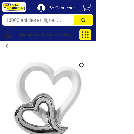
Se Connecter
Marché Aux Affaires Aizenay