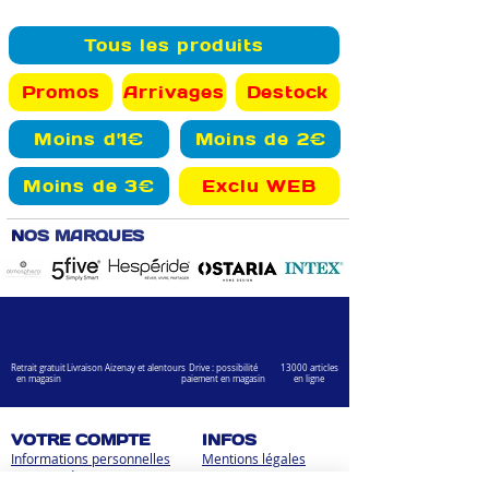
Tous les produits
Promos
Arrivages
Destock
Moins d'1€
Moins de 2€
Moins de 3€
Exclu WEB
N
OS MARQUES
Retrait gratuit
Livraison Aizenay et alentours
Drive : possibilité
13000 articles
en magasin
paiement en magasin
en ligne
VOTRE COMPTE
INFOS
Informations personnelles
Mentions légales
Commandes
Nous contacter