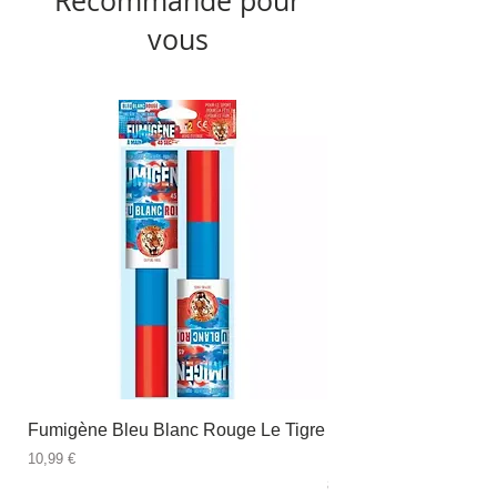
Recommandé pour
vous
Fumigène Bleu Blanc Rouge Le Tigre
Fauteuil à dîner Viso
blanc
Prix
10,99 €
Prix
89,99 €