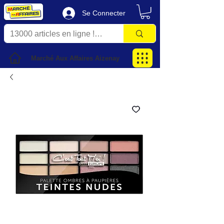
Se Connecter
Marché Aux Affaires Aizenay