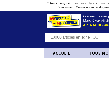
Retrait en magasin
- paiement en ligne sécurisé 
⚠️ Important : Ce site est un catalogue 
Commande à empor
Marché Aux Affair
AIZENAY-DECOR
ACCUEIL
TOUS NO