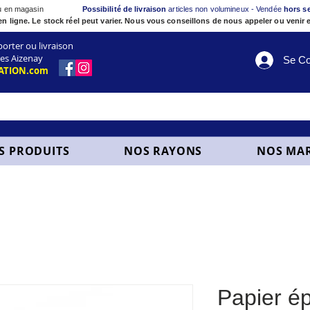
ou en magasin
Possibilité de livraison
articles non volumineux - Vendée
hors s
en ligne. Le stock réel peut varier. Nous vous conseillons de nous appeler ou venir e
ter ou livraison
es Aizenay
Se Co
ATION.com
S PRODUITS
NOS RAYONS
NOS MA
Papier ép