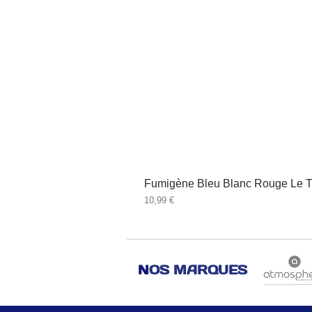
Fumigène Bleu Blanc Rouge Le T
Prix
10,99 €
N
OS MARQUES