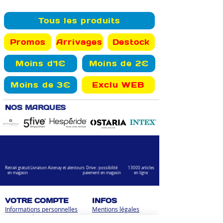
Tous les produits
Promos
Arrivages
Destock
Moins d'1€
Moins de 2€
Moins de 3€
Exclu WEB
N
OS MARQUES
Retrait gratuit
Livraison Aizenay et alentours
Drive : possibilité
13000 articles
en magasin
paiement en magasin
en ligne
VOTRE COMPTE
INFOS
Informations personnelles
Mentions légales
Commandes
Nous contacter