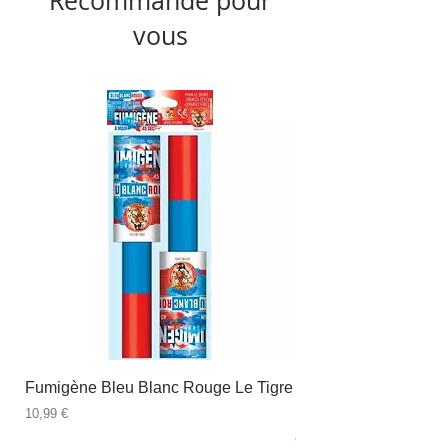
Recommandé pour
vous
Fumigène Bleu Blanc Rouge Le Tigre
Fauteuil à dîner Viso
blanc
Prix
10,99 €
Prix
89,99 €