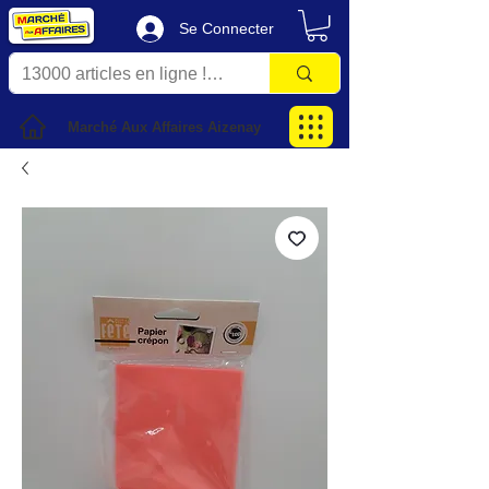
Se Connecter
Marché Aux Affaires Aizenay