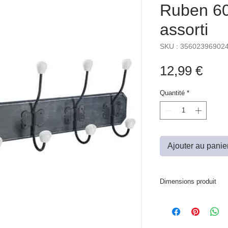
Ruben 6
assorti
SKU : 35602396902
Prix
12,99 €
Quantité
*
Ajouter au panie
Dimensions produit
L. 60,5 x P. 7,5 x H. 2