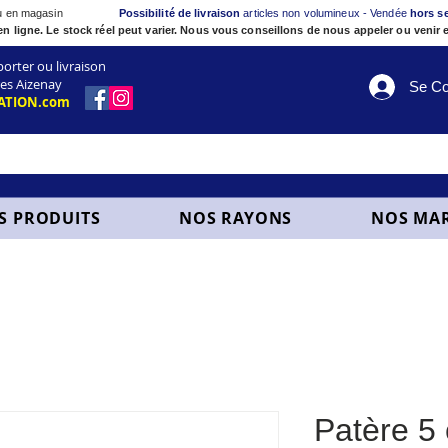
ou en magasin
Possibilité de livraison
articles non volumineux - Vendée
hors s
en ligne. Le stock réel peut varier. Nous vous conseillons de nous appeler ou venir e
ter ou livraison
es Aizenay
Se Co
ATION.com
S PRODUITS
NOS RAYONS
NOS MA
Patère 5 