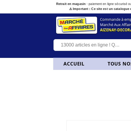
Retrait en magasin
- paiement en ligne sécurisé 
⚠️ Important : Ce site est un catalogue 
Commande à empor
Marché Aux Affair
AIZENAY-DECOR
ACCUEIL
TOUS NO