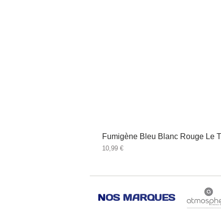
Fumigène Bleu Blanc Rouge Le T
Prix
10,99 €
N
OS MARQUES