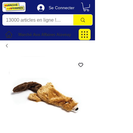
Se Connecter
Marché Aux Affaires Aizenay