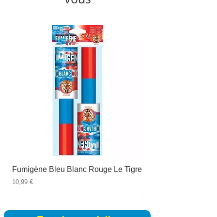
Fumigène Bleu Blanc Rouge Le Tigre
Fauteuil à dîner Viso
blanc
Prix
10,99 €
Prix
89,99 €