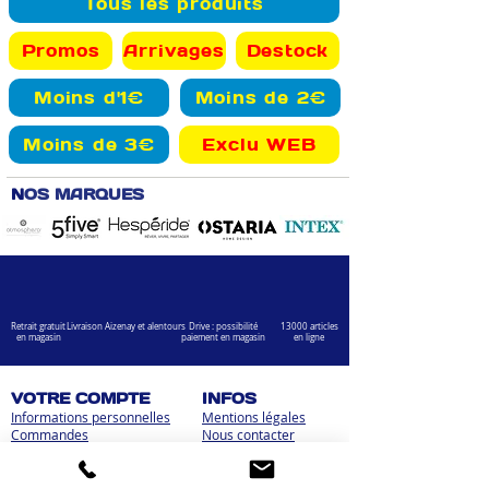
Tous les produits
Promos
Arrivages
Destock
Moins d'1€
Moins de 2€
Moins de 3€
Exclu WEB
N
OS MARQUES
Retrait gratuit
Livraison Aizenay et alentours
Drive : possibilité
13000 articles
en magasin
paiement en magasin
en ligne
VOTRE COMPTE
INFOS
Informations personnelles
Mentions légales
Commandes
Nous contacter
Adress
es
Bombes de peinture