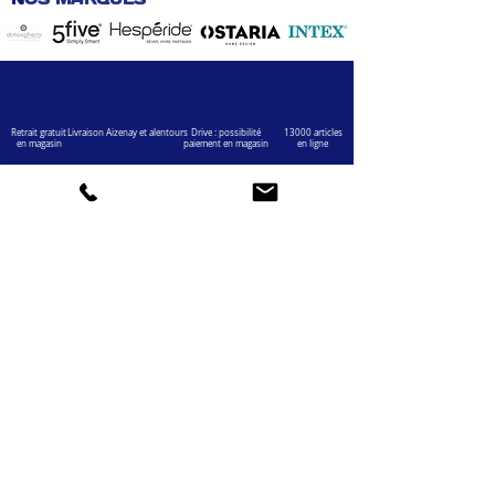
Retrait gratuit
Livraison Aizenay et alentours
Drive : possibilité
13000 articles
en magasin
paiement en magasin
en ligne
VOTRE COMPTE
INFOS
Informations personnelles
Mentions légales
Commandes
Nous contacter
Adress
es
Bombes de peinture
VOTRE MAGASIN
Marché Aux Affaires Aizenay (depuis 2014)
Adresse : Porte du Littoral 85190 Aizenay
Horaires : 9h30-12h30 / 14h00-19h00 (du lundi au
samedi)
AIDE
Mail :
chaignedav@hotmail.com
Téléphone :
02 51 48 11 12