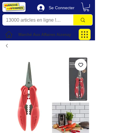
Se Connecter
Marché Aux Affaires Aizenay