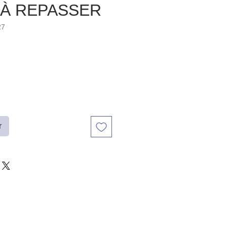
 À REPASSER
27
r