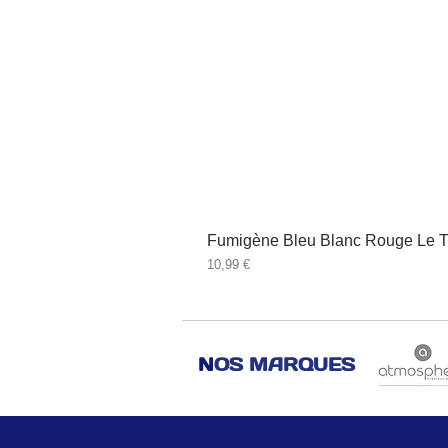
Fumigène Bleu Blanc Rouge Le T
Prix
10,99 €
N
OS MARQUES