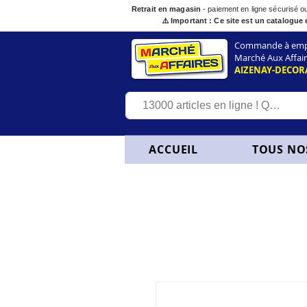
Retrait en magasin
- paiement en ligne sécurisé 
⚠️ Important : Ce site est un catalogue 
Commande à empor
Marché Aux Affair
AIZENAY-DECOR
ACCUEIL
TOUS NO