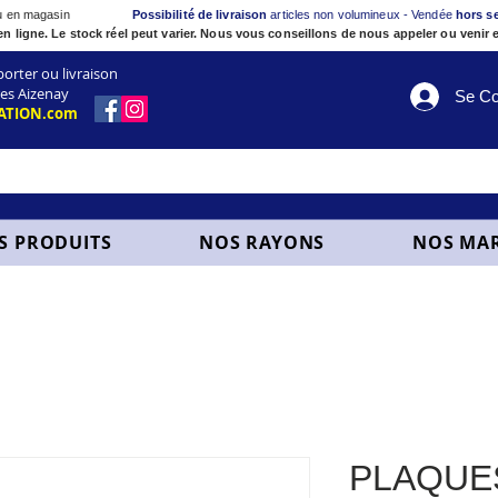
ou en magasin
Possibilité de livraison
articles non volumineux - Vendée
hors s
en ligne. Le stock réel peut varier. Nous vous conseillons de nous appeler ou venir e
ter ou livraison
es Aizenay
Se Co
ATION.com
S PRODUITS
NOS RAYONS
NOS MA
PLAQUE