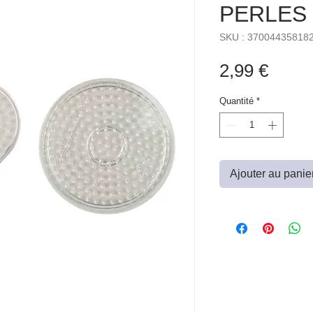
PERLES
SKU : 37004435818
Prix
2,99 €
Quantité
*
Ajouter au panie