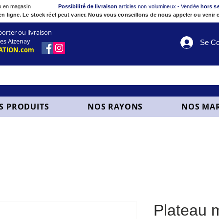
ou en magasin
Possibilité de livraison
articles non volumineux - Vendée
hors s
en ligne. Le stock réel peut varier. Nous vous conseillons de nous appeler ou venir e
ter ou livraison
es Aizenay
Se Co
ATION.com
S PRODUITS
NOS RAYONS
NOS MA
Plateau 