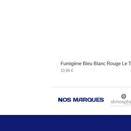
Fumigène Bleu Blanc Rouge Le T
Prix
10,99 €
N
OS MARQUES