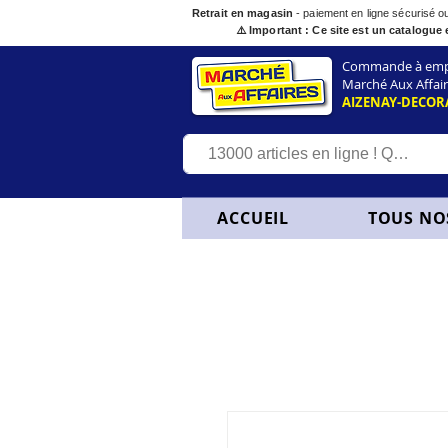
Retrait en magasin
- paiement en ligne sécurisé 
⚠️ Important : Ce site est un catalogue 
Commande à empor
Marché Aux Affair
AIZENAY-DECOR
ACCUEIL
TOUS NO