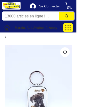
Se Connecter
Marché Aux Affaires Aizenay