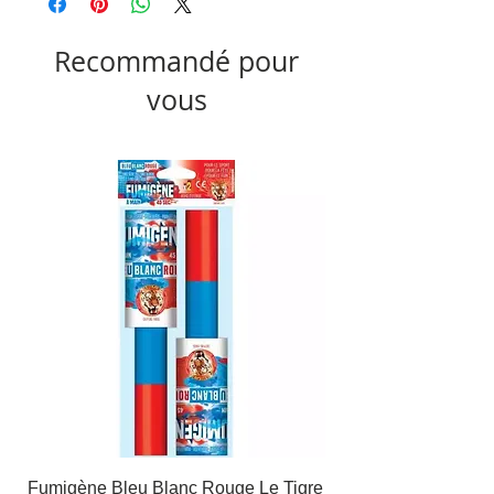
Recommandé pour
vous
Fumigène Bleu Blanc Rouge Le Tigre
Fauteuil à dîner Viso