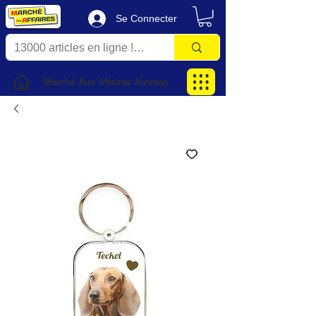
Se Connecter
Marché Aux Affaires Aizenay