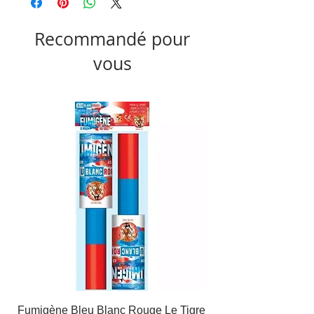
Recommandé pour
vous
Fumigène Bleu Blanc Rouge Le Tigre
Fauteuil à dîner Viso