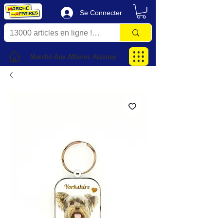
Se Connecter
Marché Aux Affaires Aizenay