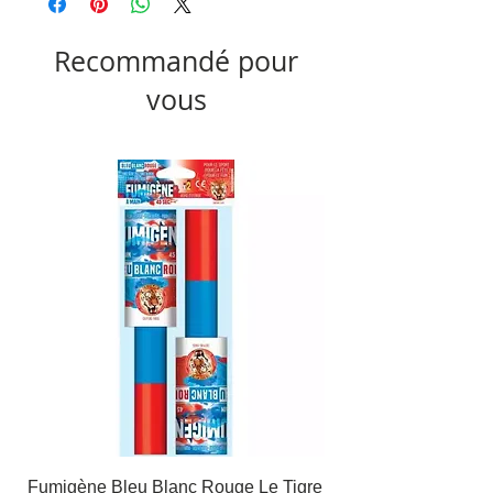
Recommandé pour
vous
Fumigène Bleu Blanc Rouge Le Tigre
Fauteuil à dîner Viso