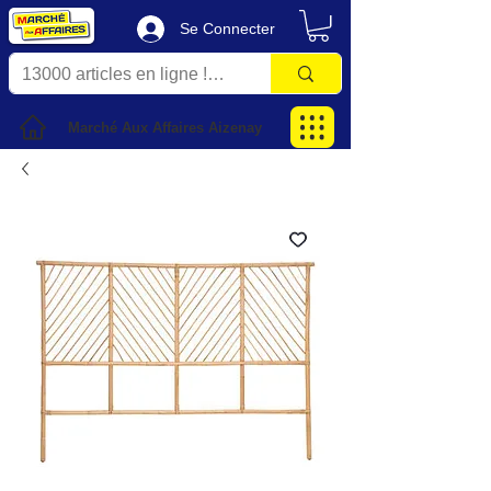
Se Connecter
Marché Aux Affaires Aizenay