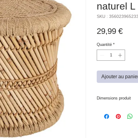
naturel L
SKU : 35602396523
Prix
29,99 €
Quantité
*
Ajouter au panie
Dimensions produit
DIA. 38 x H. 38 cm