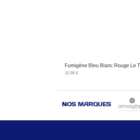
Fumigène Bleu Blanc Rouge Le T
Prix
10,99 €
N
OS MARQUES