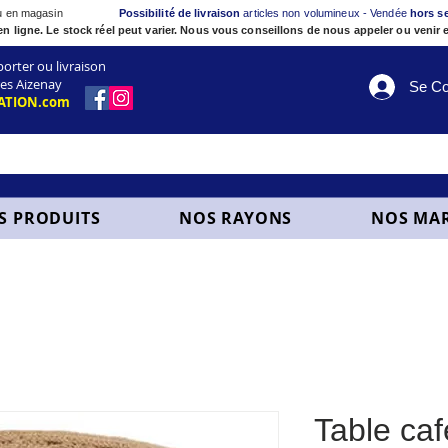
ou en magasin
Possibilité de livraison
articles non volumineux - Vendée
hors s
en ligne. Le stock réel peut varier. Nous vous conseillons de nous appeler ou venir e
ter ou livraison
es Aizenay
Se Co
ATION.com
S PRODUITS
NOS RAYONS
NOS MA
Table caf