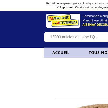
Retrait en magasin
- paiement en ligne sécurisé 
⚠️ Important : Ce site est un catalogue 
Commande à empor
Marché Aux Affair
AIZENAY-DECOR
ACCUEIL
TOUS NO