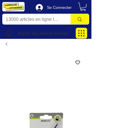
Se Connecter
Marché Aux Affaires Aizenay