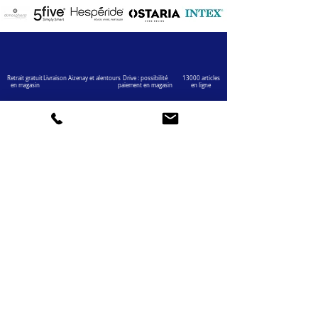
Retrait gratuit
Livraison Aizenay et alentours
Drive : possibilité
13000 articles
en magasin
paiement en magasin
en ligne
VOTRE COMPTE
INFOS
Informations personnelles
Mentions légales
Commandes
Nous contacter
Adress
es
Bombes de peinture
VOTRE MAGASIN
Marché Aux Affaires Aizenay (depuis 2014)
Adresse : Porte du Littoral 85190 Aizenay
Horaires : 9h30-12h30 / 14h00-19h00 (du lundi au
samedi)
AIDE
Mail :
chaignedav@hotmail.com
Téléphone :
02 51 48 11 12