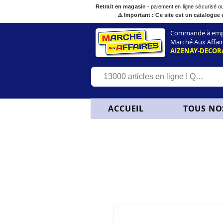
Retrait en magasin
- paiement en ligne sécurisé 
⚠️ Important : Ce site est un catalogue 
Commande à empor
Marché Aux Affair
AIZENAY-DECOR
ACCUEIL
TOUS NO