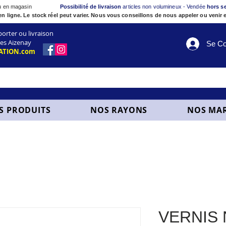
ou en magasin
Possibilité de livraison
articles non volumineux - Vendée
hors s
en ligne. Le stock réel peut varier. Nous vous conseillons de nous appeler ou venir e
ter ou livraison
es Aizenay
Se Co
ATION.com
S PRODUITS
NOS RAYONS
NOS MA
VERNIS 