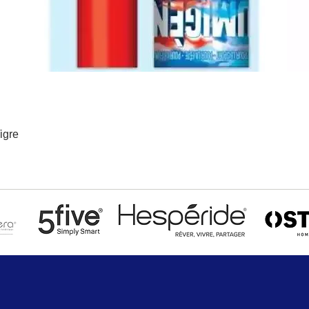
igre
Aperçu rapide