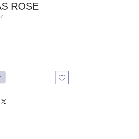
AS ROSE
07
r