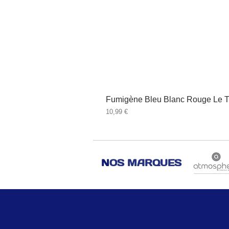
Fumigène Bleu Blanc Rouge Le T
Prix
10,99 €
N
OS MARQUES