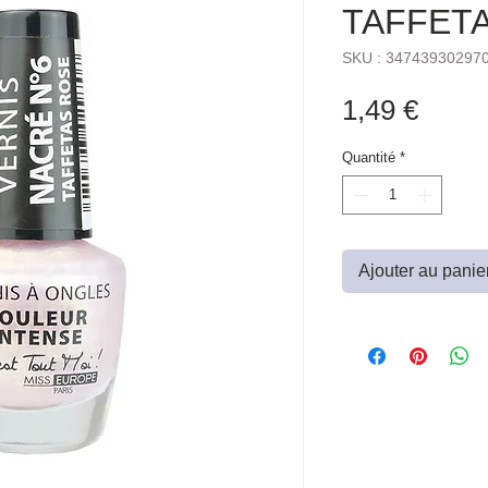
TAFFET
SKU : 34743930297
Prix
1,49 €
Quantité
*
Ajouter au panie