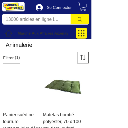
Se Connecter
Marché Aux Affaires Aizenay
Animalerie
(1)
Filtrer
Panier suédine
Matelas bombé
fourrure
polyester, 70 x 100