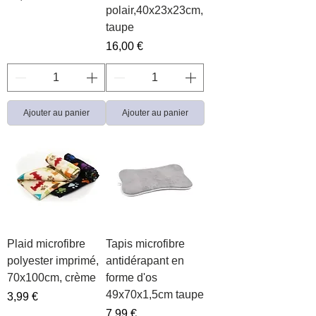
polair,40x23x23cm,
taupe
Prix
16,00 €
Ajouter au panier
Ajouter au panier
Plaid microfibre
Tapis microfibre
polyester imprimé,
antidérapant en
70x100cm, crème
forme d'os
49x70x1,5cm taupe
Prix
3,99 €
Prix
7,99 €