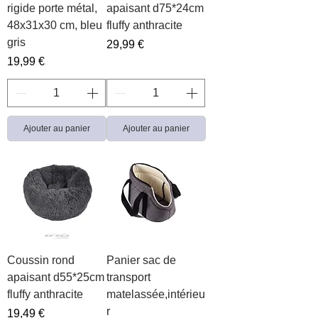
rigide porte métal,
apaisant d75*24cm
48x31x30 cm, bleu
fluffy anthracite
gris
Prix
29,99 €
Prix
19,99 €
Ajouter au panier
Ajouter au panier
Coussin rond
Panier sac de
apaisant d55*25cm
transport
fluffy anthracite
matelassée,intérieu
r
Prix
19,49 €