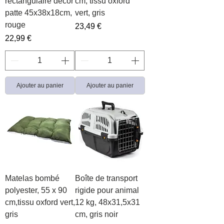
rectangulaire décor
cm, tissu oxford
patte 45x38x18cm,
vert, gris
rouge
Prix
23,49 €
Prix
22,99 €
Ajouter au panier
Ajouter au panier
Matelas bombé
Boîte de transport
polyester, 55 x 90
rigide pour animal
cm,tissu oxford vert,
12 kg, 48x31,5x31
gris
cm, gris noir