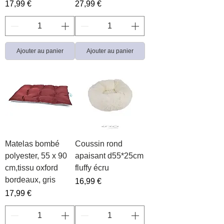
Prix
Prix
17,99 €
27,99 €
Ajouter au panier
Ajouter au panier
Matelas bombé
Coussin rond
polyester, 55 x 90
apaisant d55*25cm
cm,tissu oxford
fluffy écru
bordeaux, gris
Prix
16,99 €
Prix
17,99 €