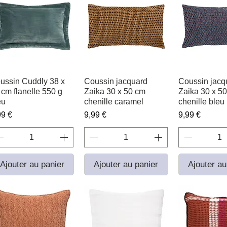
ussin Cuddly 38 x
Aperçu rapide
Coussin jacquard
Aperçu rapide
Coussin jacq
Aperçu r
 cm flanelle 550 g
Zaika 30 x 50 cm
Zaika 30 x 5
eu
chenille caramel
chenille bleu
ix
Prix
Prix
99 €
9,99 €
9,99 €
Ajouter au panier
Ajouter au panier
Ajouter au