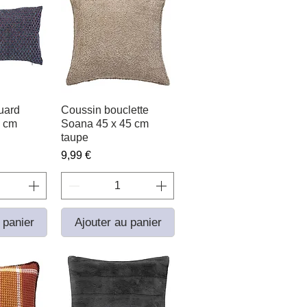
uard
apide
Coussin bouclette
Aperçu rapide
0 cm
Soana 45 x 45 cm
taupe
Prix
9,99 €
 panier
Ajouter au panier