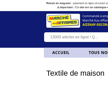
Retrait en magasin
- paiement en ligne sécurisé 
⚠️ Important : Ce site est un catalogue 
Commande à empor
Marché Aux Affair
AIZENAY-DECOR
ACCUEIL
TOUS NO
Textile de maison