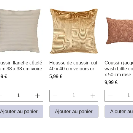
ussin flanelle côtelé
Aperçu rapide
Housse de coussin cut
Aperçu rapide
Coussin jacq
Aperçu r
um 38 x 38 cm ivoire
40 x 40 cm velours or
wash Little c
x 50 cm rose
ix
Prix
99 €
5,99 €
Prix
9,99 €
Ajouter au panier
Ajouter au panier
Ajouter au