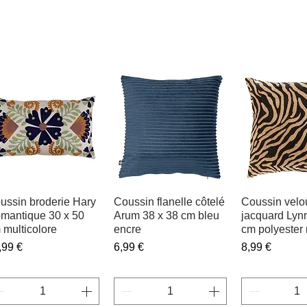
ussin broderie Hary
Aperçu rapide
Coussin flanelle côtelé
Aperçu rapide
Coussin velo
Aperçu r
mantique 30 x 50
Arum 38 x 38 cm bleu
jacquard Lynr
 multicolore
encre
cm polyester m
ix
Prix
Prix
,99 €
6,99 €
8,99 €