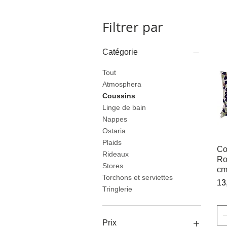
Filtrer par
Catégorie
Tout
Atmosphera
Coussins
Linge de bain
Nappes
Ostaria
Plaids
Co
Rideaux
Ro
Stores
cm
Torchons et serviettes
Pr
13
Tringlerie
Prix