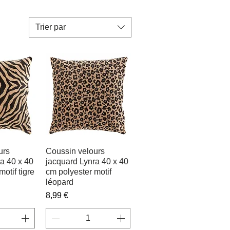
Trier par
urs
apide
Coussin velours
Aperçu rapide
a 40 x 40
jacquard Lynra 40 x 40
otif tigre
cm polyester motif
léopard
Prix
8,99 €