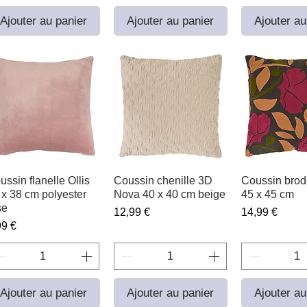
Ajouter au panier
Ajouter au panier
Ajouter au
ussin flanelle Ollis
Aperçu rapide
Coussin chenille 3D
Aperçu rapide
Coussin brode
Aperçu r
 x 38 cm polyester
Nova 40 x 40 cm beige
45 x 45 cm
se
Prix
Prix
12,99 €
14,99 €
ix
99 €
Ajouter au panier
Ajouter au panier
Ajouter au