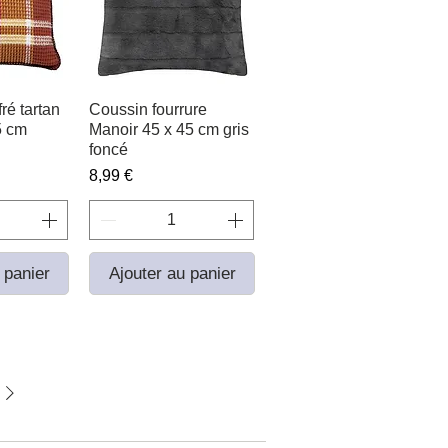
ré tartan
apide
Coussin fourrure
Aperçu rapide
5 cm
Manoir 45 x 45 cm gris
foncé
Prix
8,99 €
 panier
Ajouter au panier