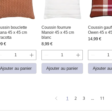
ussin bouclette
Aperçu rapide
Coussin fourrure
Aperçu rapide
Coussin gauff
Aperçu r
ana 45 x 45 cm
Manoir 45 x 45 cm
Owen 45 x 4
racotta
blanc
Prix
14,99 €
ix
Prix
99 €
8,99 €
Ajouter au panier
Ajouter au panier
Ajouter au
1
2
3
...
11