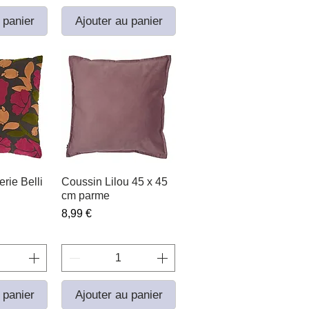
 panier
Ajouter au panier
rie Belli
apide
Coussin Lilou 45 x 45
Aperçu rapide
cm parme
Prix
8,99 €
 panier
Ajouter au panier