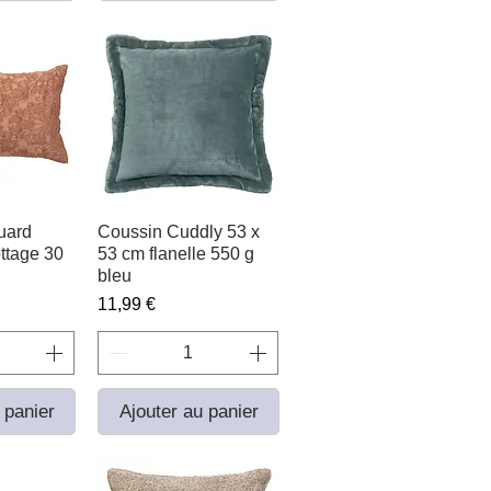
uard
apide
Coussin Cuddly 53 x
Aperçu rapide
ottage 30
53 cm flanelle 550 g
bleu
Prix
11,99 €
 panier
Ajouter au panier