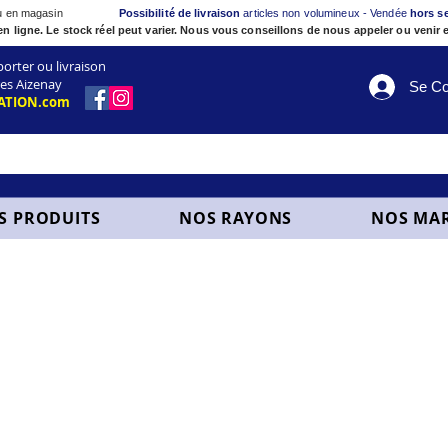
ou en magasin
Possibilité de livraison
articles non volumineux - Vendée
hors s
en ligne. Le stock réel peut varier. Nous vous conseillons de nous appeler ou venir e
ter ou livraison
es Aizenay
Se Co
ATION.com
S PRODUITS
NOS RAYONS
NOS MA