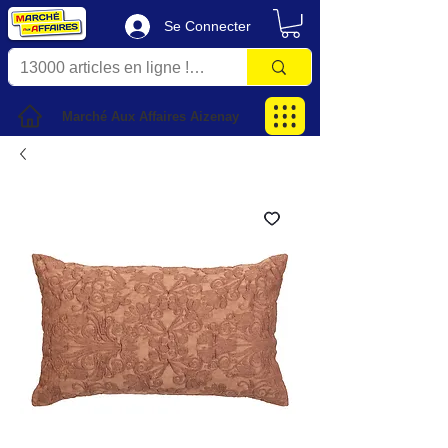
Se Connecter
Marché Aux Affaires Aizenay