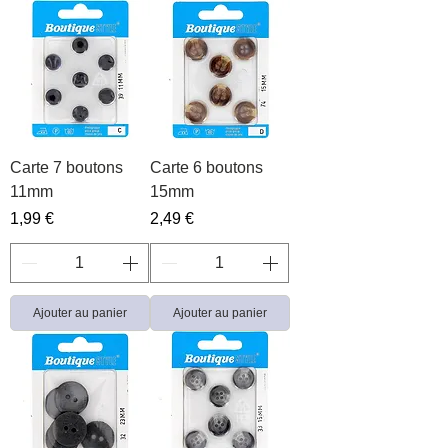
Carte 7 boutons
Carte 6 boutons
11mm
15mm
Prix
Prix
1,99 €
2,49 €
Ajouter au panier
Ajouter au panier