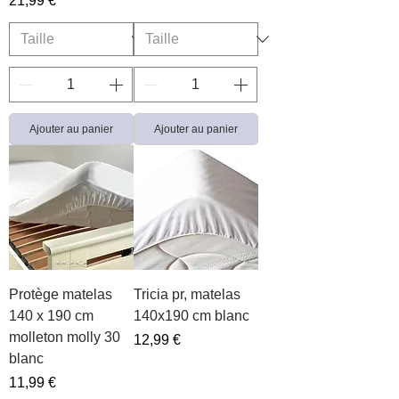
21,99 €
Ajouter au panier
Ajouter au panier
Protège matelas
Tricia pr, matelas
140 x 190 cm
140x190 cm blanc
molleton molly 30
Prix
12,99 €
blanc
Prix
11,99 €