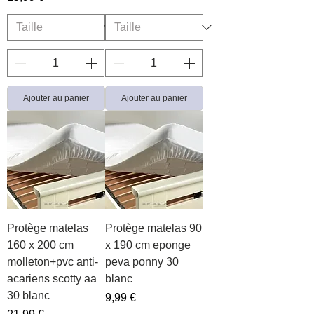
Ajouter au panier
Ajouter au panier
Protège matelas
Protège matelas 90
160 x 200 cm
x 190 cm eponge
molleton+pvc anti-
peva ponny 30
acariens scotty aa
blanc
30 blanc
Prix
9,99 €
Prix