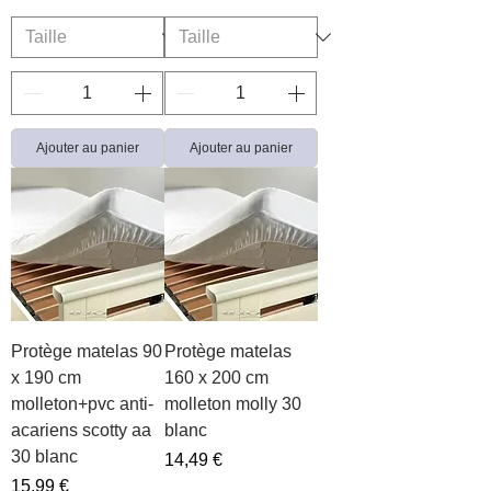
Ajouter au panier
Ajouter au panier
Protège matelas 90
Protège matelas
x 190 cm
160 x 200 cm
molleton+pvc anti-
molleton molly 30
acariens scotty aa
blanc
30 blanc
Prix
14,49 €
Prix
15,99 €