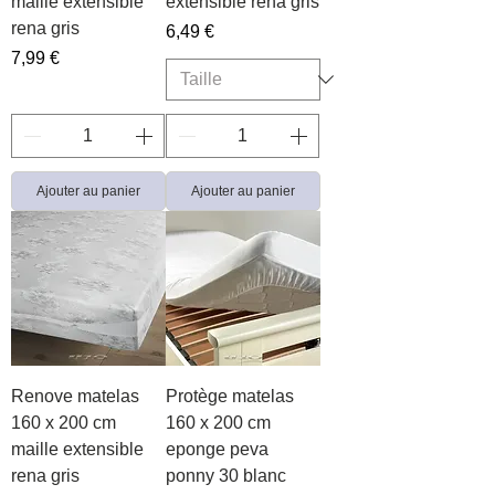
maille extensible
extensible rena gris
rena gris
Prix
6,49 €
Prix
7,99 €
Ajouter au panier
Ajouter au panier
Renove matelas
Protège matelas
160 x 200 cm
160 x 200 cm
maille extensible
eponge peva
rena gris
ponny 30 blanc