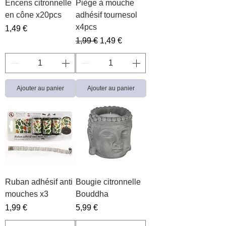
Encens citronnelle
Piège à mouche
en cône x20pcs
adhésif tournesol
x4pcs
Prix
1,49 €
Prix original
Prix promotionnel
1,99 €
1,49 €
Ajouter au panier
Ajouter au panier
Ruban adhésif anti
Bougie citronnelle
mouches x3
Bouddha
Prix
Prix
1,99 €
5,99 €