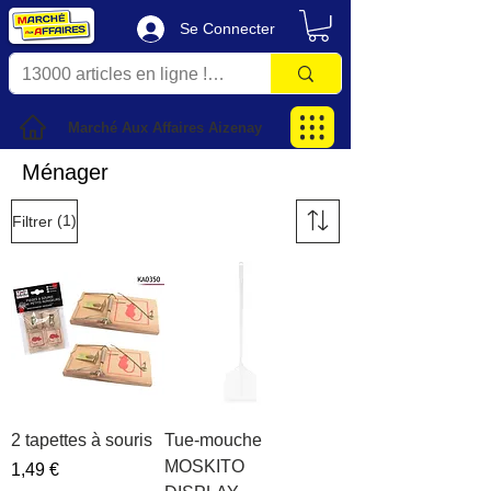
Se Connecter
Marché Aux Affaires Aizenay
Ménager
(1)
Filtrer
2 tapettes à souris
Tue-mouche
MOSKITO
Prix
1,49 €