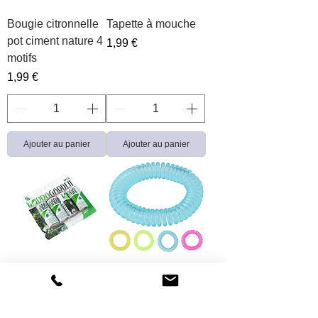
Bougie citronnelle
Tapette à mouche
pot ciment nature 4
Prix
1,99 €
motifs
Prix
1,99 €
Ajouter au panier
Ajouter au panier
Ruban adhésif
Bracelet citronnelle
attrape mouches
Prix
0,59 €
Prix
0,99 €