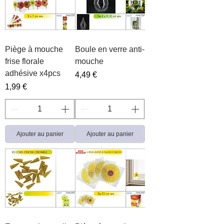
Piège à mouche
Boule en verre anti-
frise florale
mouche
adhésive x4pcs
Prix
4,49 €
Prix
1,99 €
Ajouter au panier
Ajouter au panier