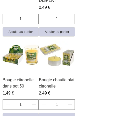
DISPLAY
Prix
0,49 €
Ajouter au panier
Ajouter au panier
Bougie citronelle
Bougie chauffe plat
dans pot 50
citronelle
Prix
Prix
1,49 €
2,49 €