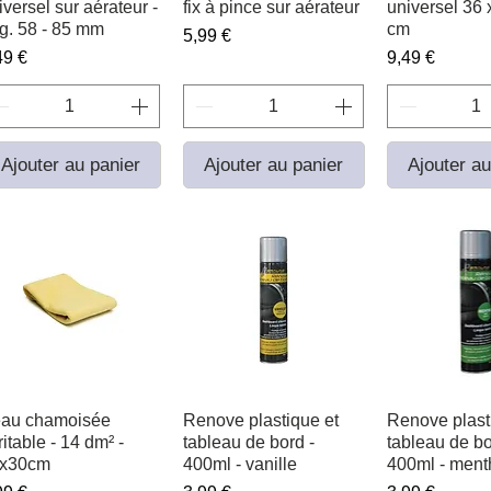
iversel sur aérateur -
fix à pince sur aérateur
universel 36 
rg. 58 - 85 mm
cm
Prix
5,99 €
ix
Prix
49 €
9,49 €
Ajouter au panier
Ajouter au panier
Ajouter au
au chamoisée
Aperçu rapide
Renove plastique et
Aperçu rapide
Renove plast
Aperçu r
ritable - 14 dm² -
tableau de bord -
tableau de bo
x30cm
400ml - vanille
400ml - ment