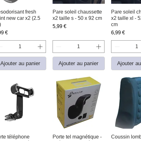
sodorisant fresh
Aperçu rapide
Pare soleil chaussette
Aperçu rapide
Pare soleil c
Aperçu r
int new car x2 (2.5
x2 taille s - 50 x 92 cm
x2 taille xl - 
)
cm
Prix
5,99 €
ix
Prix
99 €
6,99 €
Ajouter au panier
Ajouter au panier
Ajouter au
rte téléphone
Aperçu rapide
Porte tel magnétique -
Aperçu rapide
Coussin lomb
Aperçu r