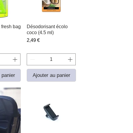
 fresh bag
apide
Désodorisant écolo
Aperçu rapide
coco (4.5 ml)
Prix
2,49 €
 panier
Ajouter au panier