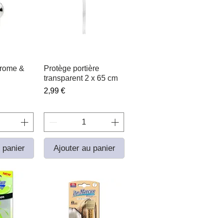
rome &
apide
Protège portière
Aperçu rapide
transparent 2 x 65 cm
Prix
2,99 €
 panier
Ajouter au panier