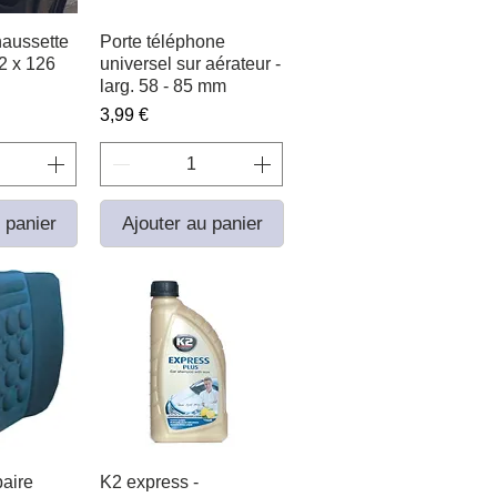
haussette
apide
Porte téléphone
Aperçu rapide
52 x 126
universel sur aérateur -
larg. 58 - 85 mm
Prix
3,99 €
 panier
Ajouter au panier
aire
apide
K2 express -
Aperçu rapide