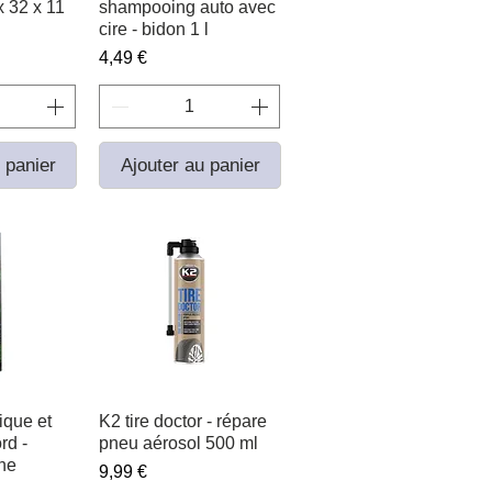
x 32 x 11
shampooing auto avec
cire - bidon 1 l
Prix
4,49 €
 panier
Ajouter au panier
ique et
apide
K2 tire doctor - répare
Aperçu rapide
rd -
pneu aérosol 500 ml
he
Prix
9,99 €