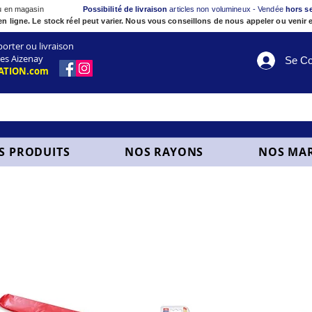
ou en magasin
Possibilité de livraison
articles non volumineux - Vendée
hors s
en ligne. Le stock réel peut varier. Nous vous conseillons de nous appeler ou venir e
ter ou livraison
es Aizenay
Se Co
ATION.com
S PRODUITS
NOS RAYONS
NOS MA