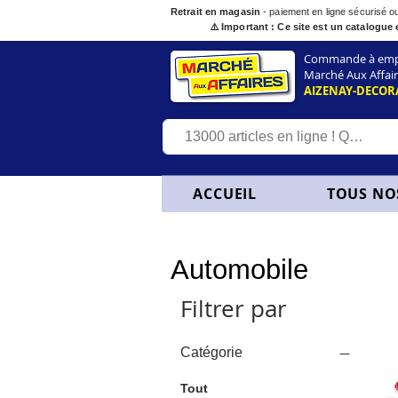
Retrait en magasin
- paiement en ligne sécurisé 
⚠️ Important : Ce site est un catalogue 
Commande à empor
Marché Aux Affair
AIZENAY-DECOR
ACCUEIL
TOUS NO
Automobile
Filtrer par
Catégorie
Tout