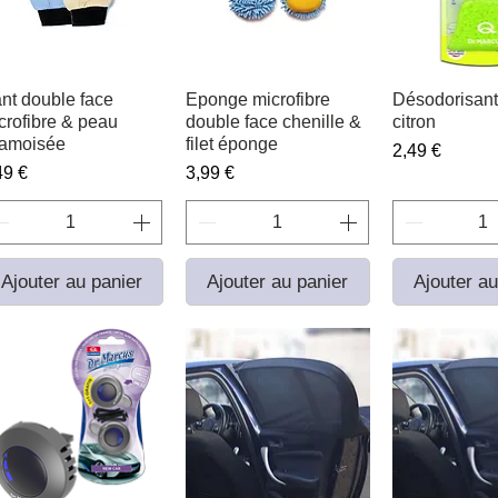
nt double face
Aperçu rapide
Eponge microfibre
Aperçu rapide
Désodorisant
Aperçu r
crofibre & peau
double face chenille &
citron
amoisée
filet éponge
Prix
2,49 €
ix
Prix
49 €
3,99 €
Ajouter au panier
Ajouter au panier
Ajouter au