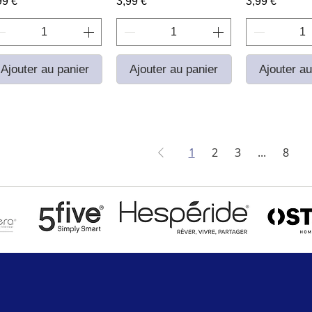
ix
Prix
Prix
99 €
3,99 €
3,99 €
Ajouter au panier
Ajouter au panier
Ajouter au
1
2
3
...
8