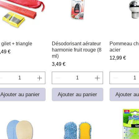
 gilet + triangle
Aperçu rapide
Désodorisant aérateur
Aperçu rapide
Pommeau ch
Aperçu r
harmonie fruit rouge (8
acier
ix
,49 €
ml)
Prix
12,99 €
Prix
3,49 €
Ajouter au panier
Ajouter au panier
Ajouter au