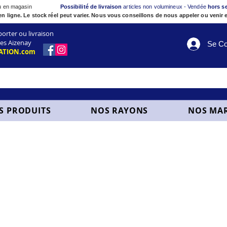
ou en magasin
Possibilité de livraison
articles non volumineux - Vendée
hors s
en ligne. Le stock réel peut varier. Nous vous conseillons de nous appeler ou venir e
ter ou livraison
es Aizenay
Se Co
ATION.com
S PRODUITS
NOS RAYONS
NOS MA