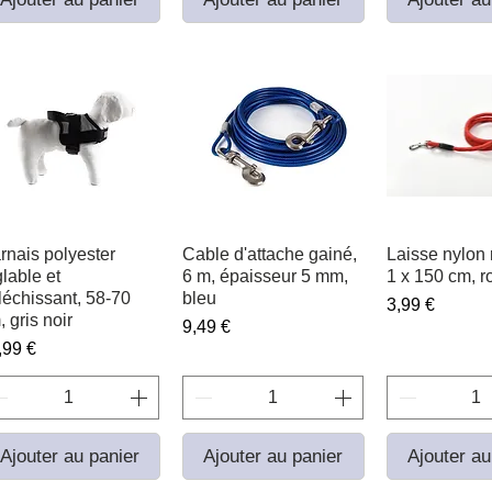
rnais polyester
Aperçu rapide
Cable d'attache gainé,
Aperçu rapide
Laisse nylon r
Aperçu r
glable et
6 m, épaisseur 5 mm,
1 x 150 cm, r
fléchissant, 58-70
bleu
Prix
3,99 €
, gris noir
Prix
9,49 €
ix
,99 €
Ajouter au panier
Ajouter au panier
Ajouter au