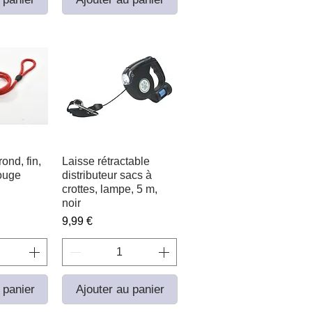
ond, fin,
apide
Laisse rétractable
Aperçu rapide
ouge
distributeur sacs à
crottes, lampe, 5 m,
noir
Prix
9,99 €
 panier
Ajouter au panier