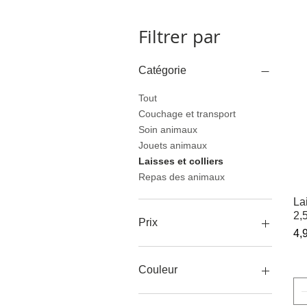
Filtrer par
Catégorie
Tout
Couchage et transport
Soin animaux
Jouets animaux
Laisses et colliers
Repas des animaux
La
2,
Prix
Pr
4,
0 €
52 €
Couleur