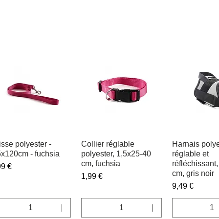
isse polyester -
Aperçu rapide
Collier réglable
Aperçu rapide
Harnais polye
Aperçu r
5x120cm - fuchsia
polyester, 1,5x25-40
réglable et
cm, fuchsia
réfléchissant
ix
99 €
cm, gris noir
Prix
1,99 €
Prix
9,49 €