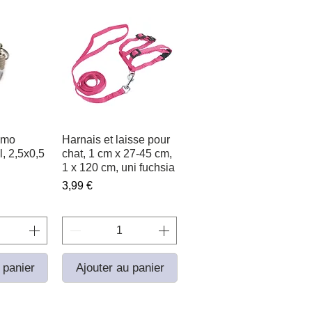
émo
apide
Harnais et laisse pour
Aperçu rapide
, 2,5x0,5
chat, 1 cm x 27-45 cm,
1 x 120 cm, uni fuchsia
Prix
3,99 €
 panier
Ajouter au panier