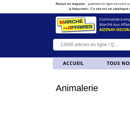
Retrait en magasin
- paiement en ligne sécurisé 
⚠️ Important : Ce site est un catalogue 
Commande à empor
Marché Aux Affair
AIZENAY-DECOR
ACCUEIL
TOUS NO
Animalerie