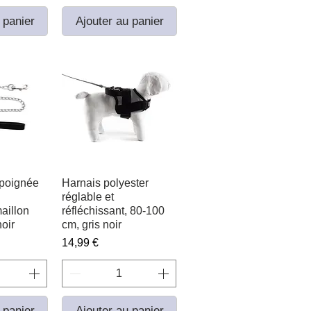
 panier
Ajouter au panier
 poignée
apide
Harnais polyester
Aperçu rapide
réglable et
aillon
réfléchissant, 80-100
oir
cm, gris noir
Prix
14,99 €
 panier
Ajouter au panier