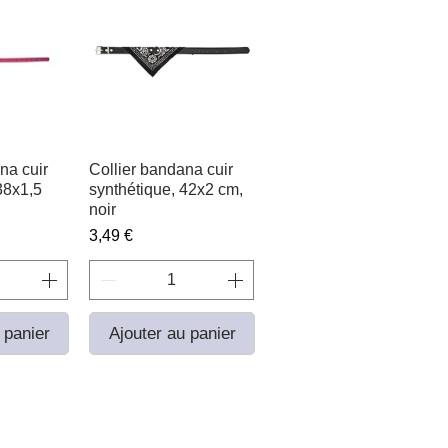
na cuir
apide
Collier bandana cuir
Aperçu rapide
38x1,5
synthétique, 42x2 cm,
noir
Prix
3,49 €
 panier
Ajouter au panier