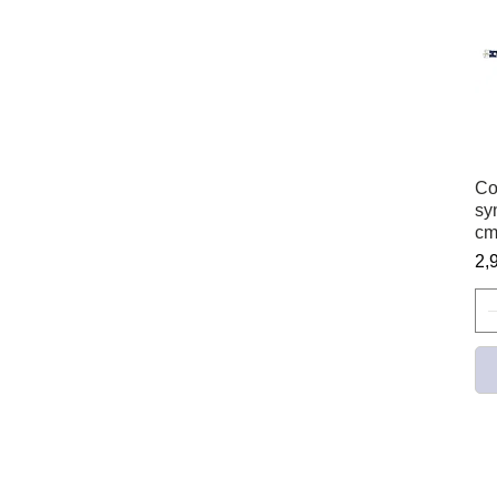
Co
sy
cm
Pr
2,