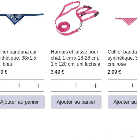
llier bandana cuir
Aperçu rapide
Harnais et laisse pour
Aperçu rapide
Collier banda
Aperçu r
nthétique, 38x1,5
chat, 1 cm x 18-28 cm,
synthétique, 
, bleu
1 x 120 cm, uni fuchsia
cm, rose
ix
Prix
Prix
99 €
3,49 €
2,99 €
Ajouter au panier
Ajouter au panier
Ajouter au