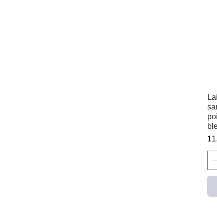
La
sa
po
bl
Pr
11