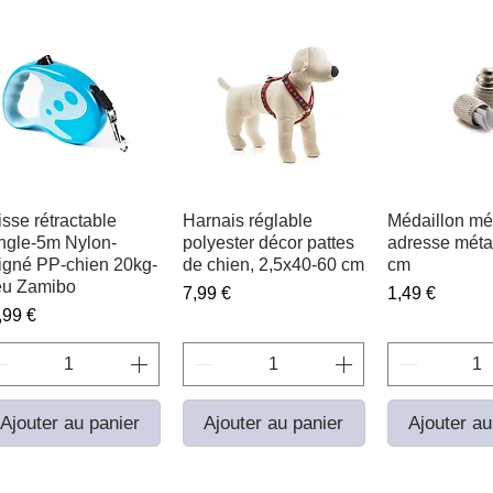
isse rétractable
Aperçu rapide
Harnais réglable
Aperçu rapide
Médaillon m
Aperçu r
ngle-5m Nylon-
polyester décor pattes
adresse métal
igné PP-chien 20kg-
de chien, 2,5x40-60 cm
cm
eu Zamibo
Prix
Prix
7,99 €
1,49 €
ix
,99 €
Ajouter au panier
Ajouter au panier
Ajouter au