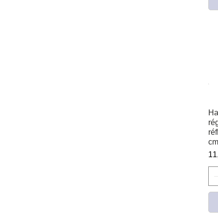
Ha
ré
ré
cm
Pr
11