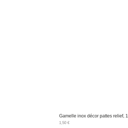
Gamelle inox décor pattes relief, 
Prix
1,50 €