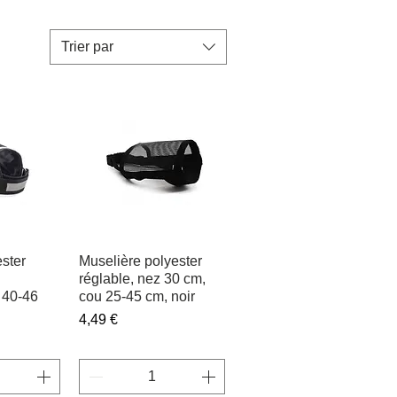
Trier par
ster
apide
Muselière polyester
Aperçu rapide
réglable, nez 30 cm,
, 40-46
cou 25-45 cm, noir
Prix
4,49 €