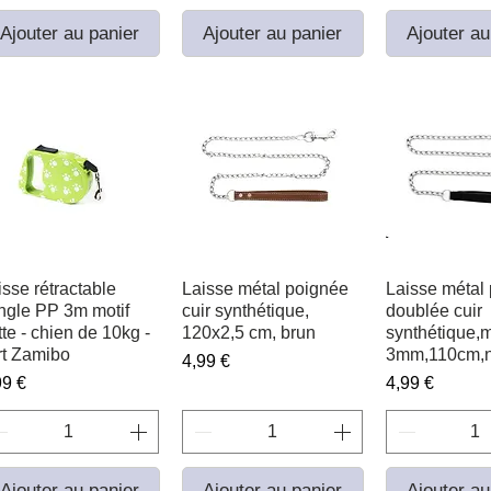
Ajouter au panier
Ajouter au panier
Ajouter au
isse rétractable
Aperçu rapide
Laisse métal poignée
Aperçu rapide
Laisse métal
Aperçu r
ngle PP 3m motif
cuir synthétique,
doublée cuir
tte - chien de 10kg -
120x2,5 cm, brun
synthétique,m
rt Zamibo
3mm,110cm,n
Prix
4,99 €
ix
Prix
99 €
4,99 €
Ajouter au panier
Ajouter au panier
Ajouter au