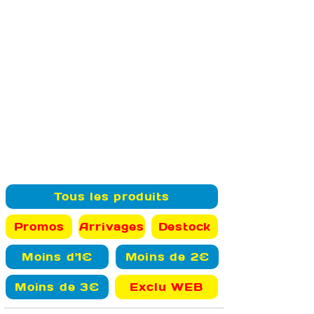
Tous les produits
Promos
Arrivages
Destock
Moins d'1€
Moins de 2€
Moins de 3€
Exclu WEB