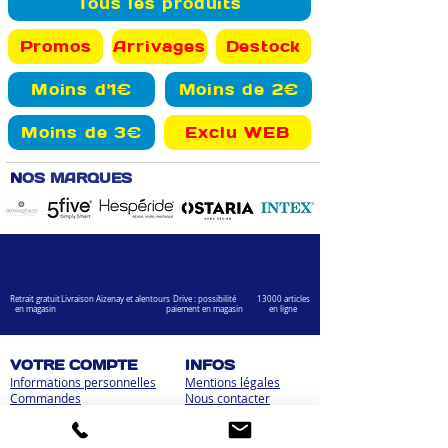
Tous les produits
Promos
Arrivages
Destock
Moins d'1€
Moins de 2€
Moins de 3€
Exclu WEB
N
OS MARQUES
Retrait gratuit
Livraison Aizenay et alentours
Drive : possibilité
13000 articles
en magasin
paiement en magasin
en ligne
VOTRE COMPTE
INFOS
Informations personnelles
Mentions légales
Commandes
Nous contacter
Adress
es
Bombes de peinture