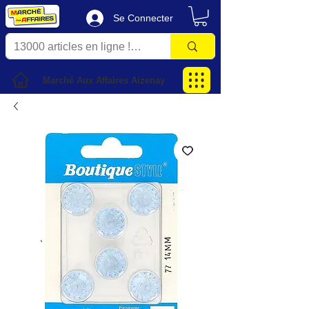
Se Connecter
Marché Aux Affaires Aizenay