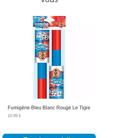
Fumigène Bleu Blanc Rouge Le Tigre
Fauteuil à dîner Viso
blanc
Prix
10,99 €
Prix
89,99 €