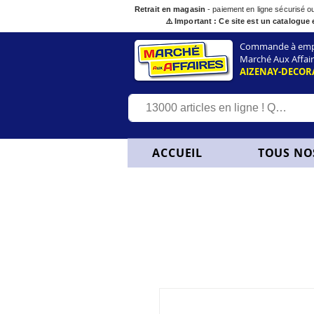
Retrait en magasin
- paiement en ligne sécurisé 
⚠️ Important : Ce site est un catalogue 
Commande à empor
Marché Aux Affair
AIZENAY-DECOR
ACCUEIL
TOUS NO