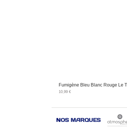
Fumigène Bleu Blanc Rouge Le T
Prix
10,99 €
N
OS MARQUES