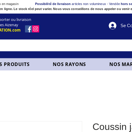
ou en magasin
Possibilité de livraison
articles non volumineux - Vendée
hors s
en ligne. Le stock réel peut varier. Nous vous conseillons de nous appeler ou venir e
ter ou livraison
es Aizenay
Se Co
ATION.com
S PRODUITS
NOS RAYONS
NOS MA
Coussin 