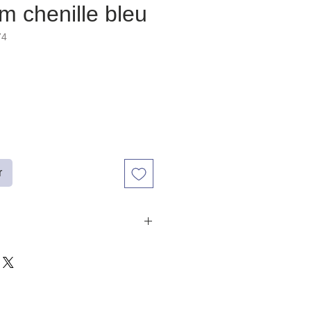
m chenille bleu
74
r