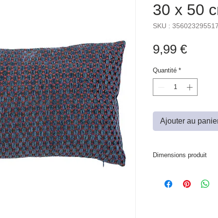
30 x 50 c
SKU : 35602329551
Prix
9,99 €
Quantité
*
Ajouter au panie
Dimensions produit
L. 50 x P. 5 x H. 30 cm