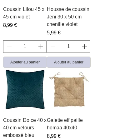
Coussin Lilou 45 x
Housse de coussin
45 cm violet
Jeni 30 x 50 cm
chenille violet
Prix
8,99 €
Prix
5,99 €
Ajouter au panier
Ajouter au panier
Coussin Dolce 40 x
Galette eff paille
40 cm velours
homaa 40x40
embossé bleu
Prix
8,99 €