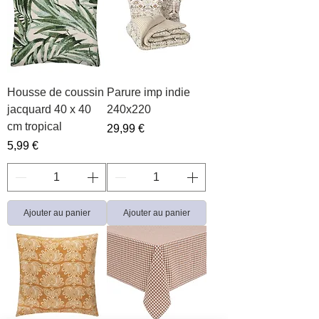
Housse de coussin
Parure imp indie
jacquard 40 x 40
240x220
cm tropical
Prix
29,99 €
Prix
5,99 €
Ajouter au panier
Ajouter au panier