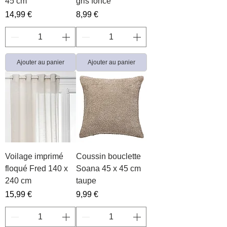
45 cm
gris foncé
Prix
Prix
14,99 €
8,99 €
Ajouter au panier
Ajouter au panier
Voilage imprimé
Coussin bouclette
floqué Fred 140 x
Soana 45 x 45 cm
240 cm
taupe
Prix
Prix
15,99 €
9,99 €