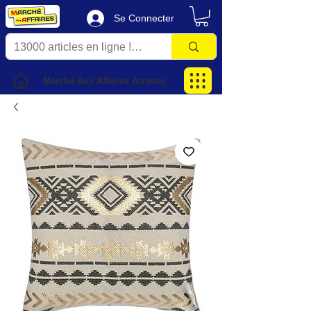
Se Connecter
Marché Aux Affaires Aizenay