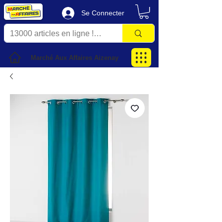
Se Connecter
Marché Aux Affaires Aizenay