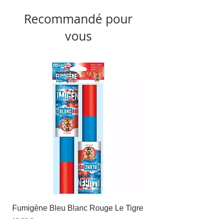
Recommandé pour
vous
Fumigène Bleu Blanc Rouge Le Tigre
Fauteuil à dîner Viso