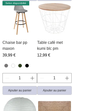
Selon disponibilité
Chaise bar pp
Table café met
maxon
kumi blc pm
Prix
Prix
39,99 €
12,99 €
Ajouter au panier
Ajouter au panier