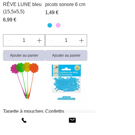
RÊVE LUNE bleu
picots sonore 6 cm
(15,5x5,5)
Prix
1,49 €
Prix
6,99 €
Ajouter au panier
Ajouter au panier
Tapette à mouches
Confettis
couleur
anniversaire papier
bleu
Prix
0,79 €
Prix
1,49 €