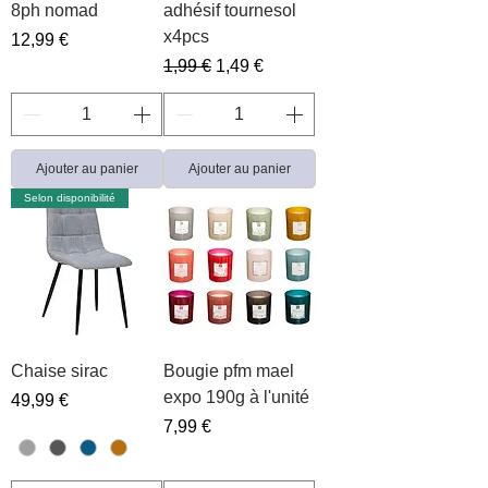
8ph nomad
adhésif tournesol
x4pcs
Prix
12,99 €
Prix original
Prix promotionnel
1,99 €
1,49 €
Ajouter au panier
Ajouter au panier
Selon disponibilité
Chaise sirac
Bougie pfm mael
expo 190g à l'unité
Prix
49,99 €
Prix
7,99 €