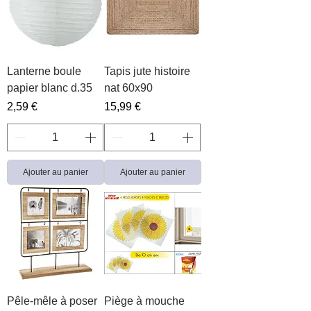
Lanterne boule
Tapis jute histoire
papier blanc d.35
nat 60x90
Prix
Prix
2,59 €
15,99 €
Ajouter au panier
Ajouter au panier
Pêle-mêle à poser
Piège à mouche