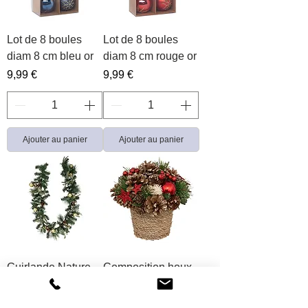
Lot de 8 boules
Lot de 8 boules
diam 8 cm bleu or
diam 8 cm rouge or
Prix
Prix
9,99 €
9,99 €
Ajouter au panier
Ajouter au panier
Guirlande Nature
Composition houx
eucalyptus 2 m
et étoiles en pot
haut 19 cm
Prix
19,99 €