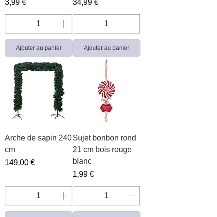
Prix
Prix
3,99 €
34,99 €
Ajouter au panier
Ajouter au panier
Arche de sapin 240
Sujet bonbon rond
cm
21 cm bois rouge
blanc
Prix
149,00 €
Prix
1,99 €