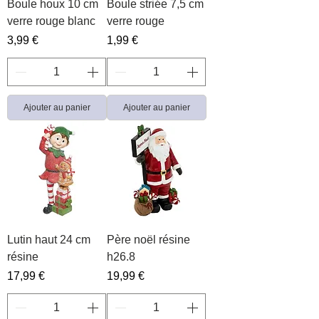
Boule houx 10 cm
Boule striée 7,5 cm
verre rouge blanc
verre rouge
Prix
Prix
3,99 €
1,99 €
Ajouter au panier
Ajouter au panier
Lutin haut 24 cm
Père noël résine
résine
h26.8
Prix
Prix
17,99 €
19,99 €