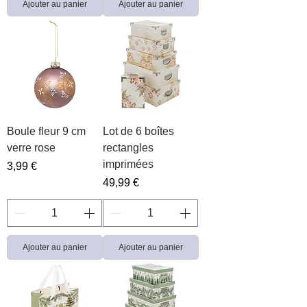
Ajouter au panier
Ajouter au panier
Boule fleur 9 cm
Lot de 6 boîtes
verre rose
rectangles
imprimées
Prix
3,99 €
Prix
49,99 €
Ajouter au panier
Ajouter au panier