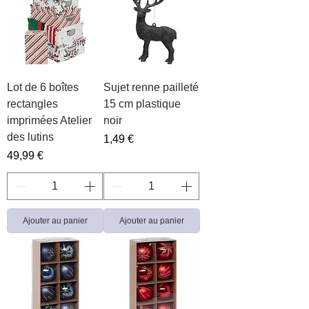
Lot de 6 boîtes
Sujet renne pailleté
rectangles
15 cm plastique
imprimées Atelier
noir
des lutins
Prix
1,49 €
Prix
49,99 €
Ajouter au panier
Ajouter au panier