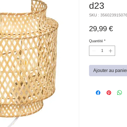
d23
SKU : 35602391507
Prix
29,99 €
Quantité
*
Ajouter au panie