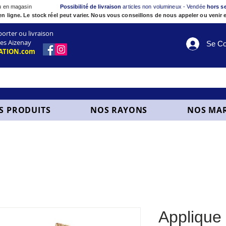
ou en magasin
Possibilité de livraison
articles non volumineux - Vendée
hors s
en ligne. Le stock réel peut varier. Nous vous conseillons de nous appeler ou venir e
ter ou livraison
es Aizenay
Se Co
ATION.com
S PRODUITS
NOS RAYONS
NOS MA
Applique 