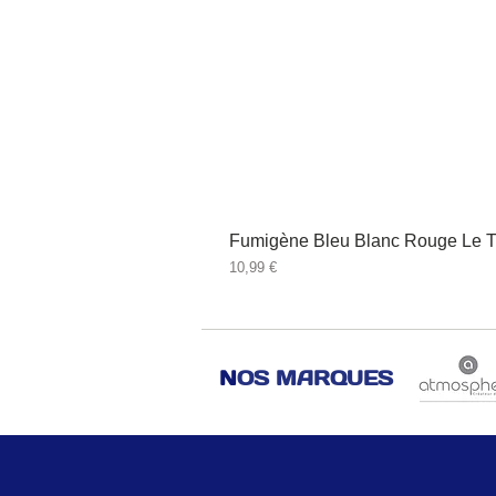
Fumigène Bleu Blanc Rouge Le T
Prix
10,99 €
N
OS MARQUES