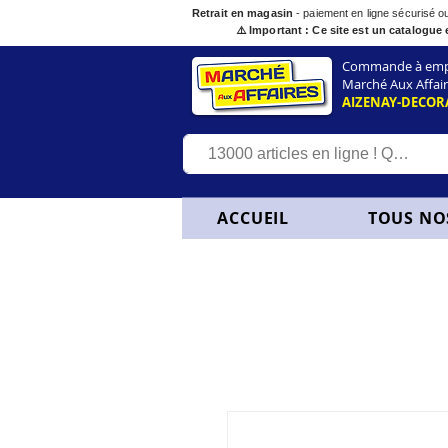
Retrait en magasin
- paiement en ligne sécurisé 
⚠️ Important : Ce site est un catalogue 
Commande à empor
Marché Aux Affair
AIZENAY-DECOR
ACCUEIL
TOUS NO