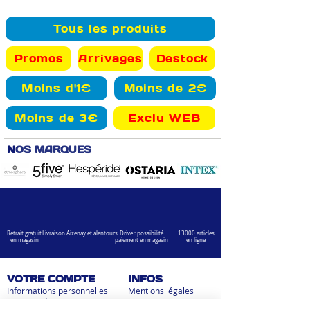
Tous les produits
Promos
Arrivages
Destock
Moins d'1€
Moins de 2€
Moins de 3€
Exclu WEB
N
OS MARQUES
Retrait gratuit
Livraison Aizenay et alentours
Drive : possibilité
13000 articles
en magasin
paiement en magasin
en ligne
VOTRE COMPTE
INFOS
Informations personnelles
Mentions légales
Commandes
Nous contacter