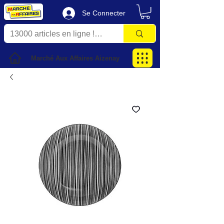
Se Connecter
Marché Aux Affaires Aizenay