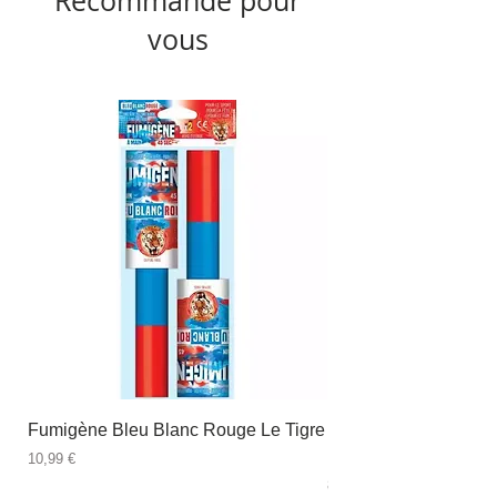
Recommandé pour
vous
Fumigène Bleu Blanc Rouge Le Tigre
Fauteuil à dîner Viso
blanc
Prix
10,99 €
Prix
89,99 €