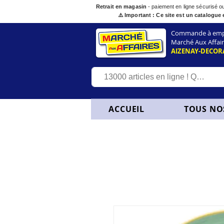
Retrait en magasin
- paiement en ligne sécurisé 
⚠️ Important : Ce site est un catalogue 
Commande à empor
Marché Aux Affair
AIZENAY-DECOR
ACCUEIL
TOUS NO