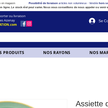
ou en magasin
Possibilité de livraison
articles non volumineux - Vendée
hors s
en ligne. Le stock réel peut varier. Nous vous conseillons de nous appeler ou venir e
ter ou livraison
es Aizenay
Se Co
ATION.com
S PRODUITS
NOS RAYONS
NOS MA
Assiette 