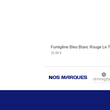
Fumigène Bleu Blanc Rouge Le T
Prix
10,99 €
N
OS MARQUES