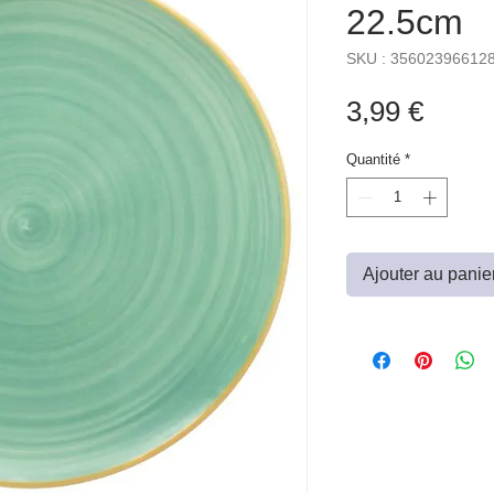
22.5cm
SKU : 35602396612
Prix
3,99 €
Quantité
*
Ajouter au panie