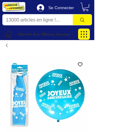
Se Connecter
Marché Aux Affaires Aizenay