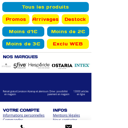
Tous les produits
Promos
Arrivages
Destock
Moins d'1€
Moins de 2€
Moins de 3€
Exclu WEB
N
OS MARQUES
Retrait gratuit
Livraison Aizenay et alentours
Drive : possibilité
13000 articles
en magasin
paiement en magasin
en ligne
VOTRE COMPTE
INFOS
Informations personnelles
Mentions légales
Commandes
Nous contacter
Adress
es