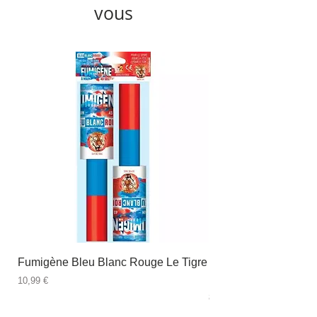
vous
Fumigène Bleu Blanc Rouge Le Tigre
Fauteuil à dîner Viso
blanc
Prix
10,99 €
Prix
89,99 €