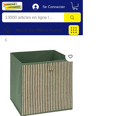
Se Connecter
Marché Aux Affaires Aizenay