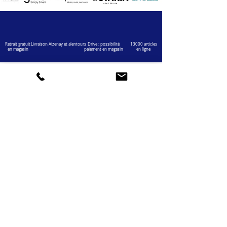
Retrait gratuit
Livraison Aizenay et alentours
Drive : possibilité
13000 articles
en magasin
paiement en magasin
en ligne
VOTRE COMPTE
INFOS
Informations personnelles
Mentions légales
Commandes
Nous contacter
Adress
es
Bombes de peinture
VOTRE MAGASIN
Marché Aux Affaires Aizenay (depuis 2014)
Adresse : Porte du Littoral 85190 Aizenay
Horaires : 9h30-12h30 / 14h00-19h00 (du lundi au
samedi)
AIDE
Mail :
chaignedav@hotmail.com
Téléphone :
02 51 48 11 12
4,3
459 avis