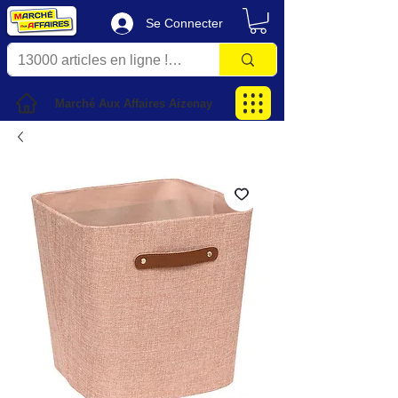
Se Connecter
Marché Aux Affaires Aizenay