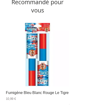
Recommandé pour
vous
Fumigène Bleu Blanc Rouge Le Tigre
Fauteuil à dîner Viso
blanc
Prix
10,99 €
Prix
89,99 €