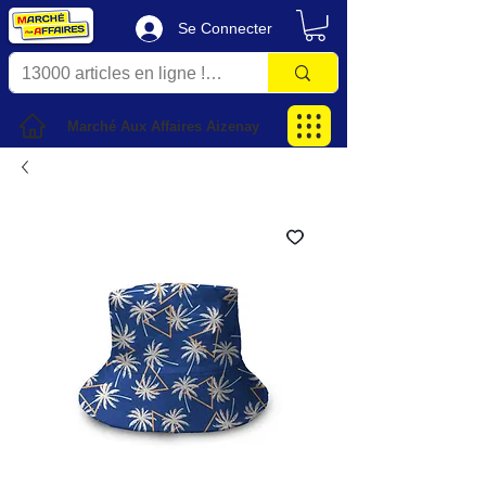
Se Connecter
Marché Aux Affaires Aizenay