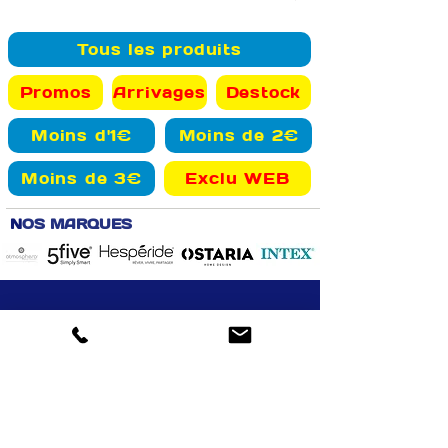
Tous les produits
Promos
Arrivages
Destock
Moins d'1€
Moins de 2€
Moins de 3€
Exclu WEB
N
OS MARQUES
Retrait gratuit
Livraison Aizenay et alentours
Drive : possibilité
13000 articles
en magasin
paiement en magasin
en ligne
VOTRE COMPTE
INFOS
Informations personnelles
Mentions légales
Commandes
Nous contacter