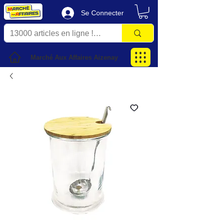
Se Connecter
Marché Aux Affaires Aizenay