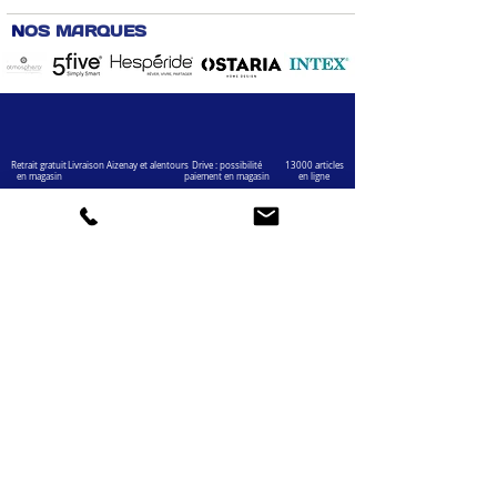
N
OS MARQUES
Retrait gratuit
Livraison Aizenay et alentours
Drive : possibilité
13000 articles
en magasin
paiement en magasin
en ligne
VOTRE COMPTE
INFOS
Informations personnelles
Mentions légales
Commandes
Nous contacter
Adress
es
Bombes de peinture
VOTRE MAGASIN
Marché Aux Affaires Aizenay (depuis 2014)
Adresse : Porte du Littoral 85190 Aizenay
Horaires : 9h30-12h30 / 14h00-19h00 (du lundi au
samedi)
AIDE
Mail :
chaignedav@hotmail.com