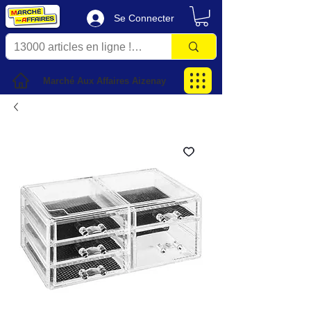
Se Connecter
Marché Aux Affaires Aizenay