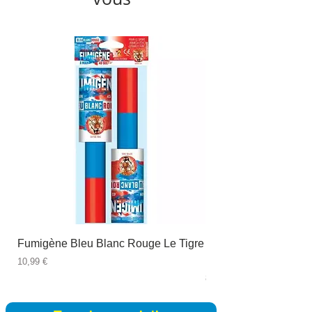
Fumigène Bleu Blanc Rouge Le Tigre
Fauteuil à dîner Viso
blanc
Prix
10,99 €
Prix
89,99 €