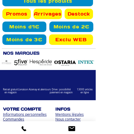
Tous les produits
Promos
Arrivages
Destock
Moins d'1€
Moins de 2€
Moins de 3€
Exclu WEB
N
OS MARQUES
Retrait gratuit
Livraison Aizenay et alentours
Drive : possibilité
13000 articles
en magasin
paiement en magasin
en ligne
VOTRE COMPTE
INFOS
Informations personnelles
Mentions légales
Commandes
Nous contacter
Adress
es
Bombes de peinture