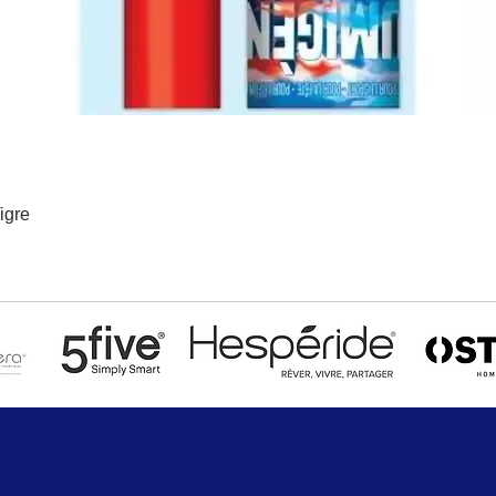
igre
Aperçu rapide