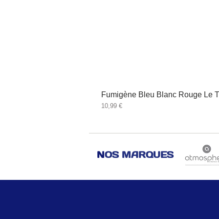
Fumigène Bleu Blanc Rouge Le T
Prix
10,99 €
N
OS MARQUES