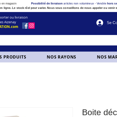
ou en magasin
Possibilité de livraison
articles non volumineux - Vendée
hors s
en ligne. Le stock réel peut varier. Nous vous conseillons de nous appeler ou venir e
ter ou livraison
es Aizenay
Se Co
ATION.com
S PRODUITS
NOS RAYONS
NOS MA
Boite dé