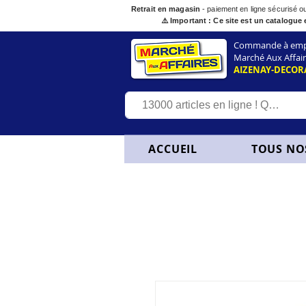
Retrait en magasin
- paiement en ligne sécurisé 
⚠️ Important : Ce site est un catalogue 
Commande à empor
Marché Aux Affair
AIZENAY-DECOR
ACCUEIL
TOUS NO