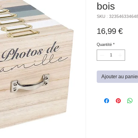
bois
SKU : 32354633464
Prix
16,99 €
Quantité
*
Ajouter au panie